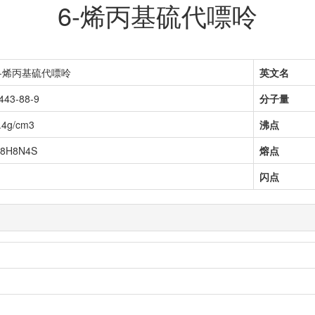
6-烯丙基硫代嘌呤
6-烯丙基硫代嘌呤
英文名
443-88-9
分子量
.4g/cm3
沸点
8H8N4S
熔点
闪点