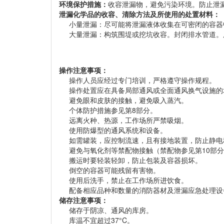
环境保护措施：
收容泄漏物，避免污染环境。防止泄
泄漏化学品的收容、清除方法及所使用的处置材料：
小量泄漏：尽可能将泄漏液体收集在可密闭的容器
大量泄漏：构筑围堤或挖坑收容。封闭排水管道。
操作注意事项：
操作人员应经过专门培训，严格遵守操作规程。
操作处置应在具备局部通风或全面通风换气设施的
避免眼和皮肤的接触，避免吸入蒸汽。
个体防护措施参见第8部分。
远离火种、热源，工作场所严禁吸烟。
使用防爆型的通风系统和设备。
如需罐装，应控制流速，且有接地装置，防止静电
避免与氧化剂等禁配物接触（禁配物参见第10部
搬运时要轻装轻卸，防止包装及容器损坏。
倒空的容器可能残留有害物。
使用后洗手，禁止在工作场所进饮食。
配备相应品种和数量的消防器材及泄漏应急处理设
储存注意事项：
储存于阴凉、通风的库房。
库温不宜超过37°C。