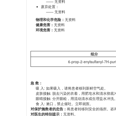
无资料
废弃处置：
无资料
物理和化学危险：
无资料
健康危害：
无资料
环境危害：
无资料
组分
6-prop-2-enylsulfanyl-7H-pur
急 救：
吸 入: 如果吸入，请将患者移到新鲜空气处。
皮肤接触: 脱去污染的衣着，用肥皂水和清水彻底
眼晴接触: 分开眼睑，用流动清水或生理盐水冲洗
食 入: 漱口，禁止催吐。立即就医。
对保护施救者的忠告：
将患者转移到安全的场所。咨
对医生的特别提示：
无资料。