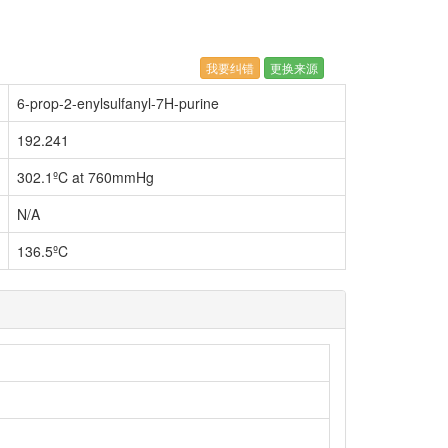
我要纠错
更换来源
6-prop-2-enylsulfanyl-7H-purine
192.241
302.1ºC at 760mmHg
N/A
136.5ºC