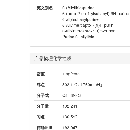
英文别名
6-(Allylthio)purine
6-(prop-2-en-1-ylsulfanyl)-9H-purine
6-allylsulfanylpurine
6-Allylmercapto-7(9)H-purin
6-allylmercapto-7(9)H-purine
Purine,6-(allylthio)
产品物理化学性质
密度
1.4g/cm3
沸点
302.1ºC at 760mmHg
分子式
C8H8N4S
分子量
192.241
闪点
136.5ºC
精确质量
192.047