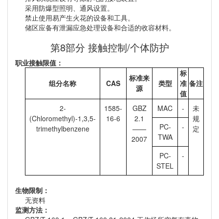
采用防爆型照明、通风设置。
禁止使用易产生火花的设备和工具。
储区应备有泄漏应急处理设备和合适的收容材料。
第8部分 接触控制/个体防护
职业接触限值：
标
标准来
组分名称
CAS
类型
准
备注
源
值
2-
1585-
GBZ
MAC
-
未
(Chloromethyl)-1,3,5-
16-6
2.1
规
PC-
-
trimethylbenzene
——
定
TWA
2007
PC-
-
STEL
生物限制：
无资料
监测方法：