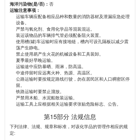
海洋污染物(是/否)：
否
运输注意事项：
运输车辆应配备相应品种和数量的消防器材及泄漏应急处理
设备。
严禁与氧化剂、食用化学品等混装混运。
装运该物品的车辆排气管必须配备阻火装置。
使用槽(罐)车运输时应有接地链，槽内可设孔隔板以减少震
荡产生静电。
禁止使用易产生火花的机械设备和工具装卸。
夏季最好早晚运输。
运输途中应防暴晒、雨淋，防高温。
中途停留时应远离火种、热源、高温区。
公路运输时要按规定路线行驶，勿在居民区和人口稠密区停
留。
铁路运输时要禁止溜放。
严禁用木船、水泥船散装运输。
运输工具上应根据相关运输要求张贴危险标志、公告。
第15部分 法规信息
下列法律、法规、规章和标准，对该化学品的管理作相应的规
定: