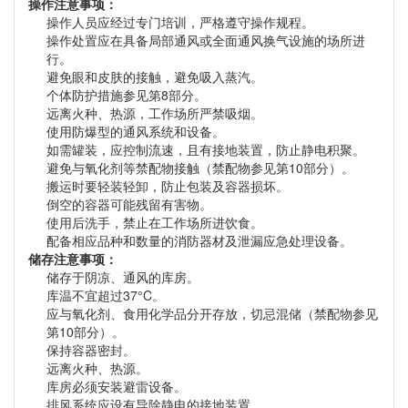
操作注意事项：
操作人员应经过专门培训，严格遵守操作规程。
操作处置应在具备局部通风或全面通风换气设施的场所进
行。
避免眼和皮肤的接触，避免吸入蒸汽。
个体防护措施参见第8部分。
远离火种、热源，工作场所严禁吸烟。
使用防爆型的通风系统和设备。
如需罐装，应控制流速，且有接地装置，防止静电积聚。
避免与氧化剂等禁配物接触（禁配物参见第10部分）。
搬运时要轻装轻卸，防止包装及容器损坏。
倒空的容器可能残留有害物。
使用后洗手，禁止在工作场所进饮食。
配备相应品种和数量的消防器材及泄漏应急处理设备。
储存注意事项：
储存于阴凉、通风的库房。
库温不宜超过37°C。
应与氧化剂、食用化学品分开存放，切忌混储（禁配物参见
第10部分）。
保持容器密封。
远离火种、热源。
库房必须安装避雷设备。
排风系统应设有导除静电的接地装置。