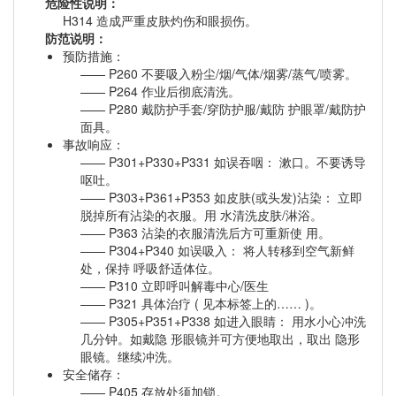
危险性说明：
H314 造成严重皮肤灼伤和眼损伤。
防范说明：
预防措施：
P260 不要吸入粉尘/烟/气体/烟雾/蒸气/喷雾。
P264 作业后彻底清洗。
P280 戴防护手套/穿防护服/戴防 护眼罩/戴防护
面具。
事故响应：
P301+P330+P331 如误吞咽： 漱口。不要诱导
呕吐。
P303+P361+P353 如皮肤(或头发)沾染： 立即
脱掉所有沾染的衣服。用 水清洗皮肤/淋浴。
P363 沾染的衣服清洗后方可重新使 用。
P304+P340 如误吸入： 将人转移到空气新鲜
处，保持 呼吸舒适体位。
P310 立即呼叫解毒中心/医生
P321 具体治疗 ( 见本标签上的…… )。
P305+P351+P338 如进入眼睛： 用水小心冲洗
几分钟。如戴隐 形眼镜并可方便地取出，取出 隐形
眼镜。继续冲洗。
安全储存：
P405 存放处须加锁。