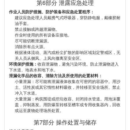
第6部分 泄露应急处理
作业人员防护措施、防护装备和应急处置程序：
建议应急处理人员戴携气式呼吸器，穿防静电服，戴橡胶耐
油手套。
禁止接触或跨越泄漏物。
作业时使用的所有设备应接地。
尽可能切断泄漏源。
消除所有点火源。
根据液体流动、蒸汽或粉尘扩散的影响区域划定警戒区，无
关人员从侧风、上风向撤离至安全区。
环境保护措施：
收容泄漏物，避免污染环境。防止泄漏物进入
下水道、地表水和地下水。
泄漏化学品的收容、清除方法及所使用的处置材料：
小量泄漏：尽可能将泄漏液体收集在可密闭的容器中。用沙
土、活性炭或其它惰性材料吸收，并转移至安全场所。禁止
冲入下水道。
大量泄漏：构筑围堤或挖坑收容。封闭排水管道。用泡沫覆
盖，抑制蒸发。用防爆泵转移至槽车或专用收集器内，回收
或运至废物处理场所处置。
第7部分 操作处置与储存