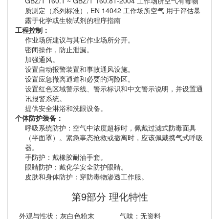
GBZ/T 160.1 ~ GBZ/T 160.81-2004 工作场所空气有毒物
质测定（系列标准）, EN 14042 工作场所空气 用于评估暴
露于化学或生物试剂的程序指南
工程控制：
作业场所建议与其它作业场所分开。
密闭操作，防止泄漏。
加强通风。
设置自动报警装置和事故通风设施。
设置应急撤离通道和必要的泻险区。
设置红色区域警示线、警示标识和中文警示说明，并设置通
讯报警系统。
提供安全淋浴和洗眼设备。
个体防护装备：
呼吸系统防护：空气中浓度超标时，佩戴过滤式防毒面具
（半面罩）。紧急事态抢救或撤离时，应该佩戴携气式呼吸
器。
手防护：戴橡胶耐油手套。
眼睛防护：戴化学安全防护眼睛。
皮肤和身体防护：穿防毒物渗透工作服。
第9部分 理化特性
外观与性状：灰白色粉末
气味：无资料