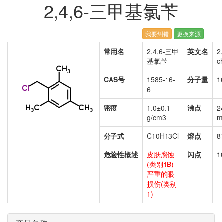
2,4,6-三甲基氯苄
我要纠错
更换来源
常用名
2,4,6-三甲
英文名
2
基氯苄
c
CAS号
1585-16-
分子量
1
6
密度
1.0±0.1
沸点
2
g/cm3
m
分子式
C10H13Cl
熔点
8
危险性概述
皮肤腐蚀
闪点
1
(类别1B)
严重的眼
损伤(类别
1)