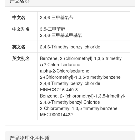
产品名称
中文名
2,4,6-三甲基氯苄
中文别名
3,5-二甲苄醇
2,4,6-三甲基苯甲基氯
英文名
2,4,6-Trimethyl benzyl chloride
英文别名
Benzene, 2-(chloromethyl)-1,3,5-trimethyl-
α2-Chloroisodurene
alpha-2-Chloroisodurene
2-(Chloromethyl)-1,3,5-trimethylbenzene
2,4,6-Trimethyl benzyl chloride
EINECS 216-440-3
Benzene, 2- (chloromethyl)-1,3,5-trimethyl-
2,4,6-Trimethylbenzyl Chloride
2-Chloromethyl-1,3,5-trimethylbenzene
MFCD00014422
产品物理化学性质