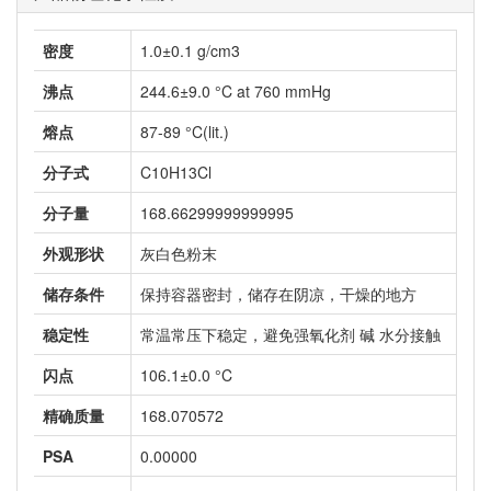
密度
1.0±0.1 g/cm3
沸点
244.6±9.0 °C at 760 mmHg
熔点
87-89 °C(lit.)
分子式
C10H13Cl
分子量
168.66299999999995
外观形状
灰白色粉末
储存条件
保持容器密封，储存在阴凉，干燥的地方
稳定性
常温常压下稳定，避免强氧化剂 碱 水分接触
闪点
106.1±0.0 °C
精确质量
168.070572
PSA
0.00000