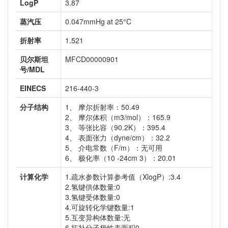
LogP
3.87
蒸汽压
0.047mmHg at 25°C
折射率
1.521
贝尔斯坦
MFCD00000901
号/MDL
EINECS
216-440-3
分子结构
1、 摩尔折射率：50.49
2、 摩尔体积（m3/mol）：165.9
3、 等张比容（90.2K）：395.4
4、 表面张力（dyne/cm）：32.2
5、 介电常数（F/m）：无可用
6、 极化率（10 -24cm 3）：20.01
计算化学
1.疏水参数计算参考值（XlogP）:3.4
2.氢键供体数量:0
3.氢键受体数量:0
4.可旋转化学键数量:1
5.互变异构体数量:无
6.拓扑分子极性表面积0